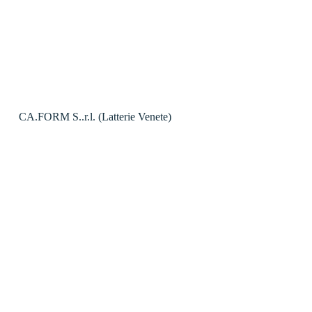
CA.FORM S..r.l. (Latterie Venete)