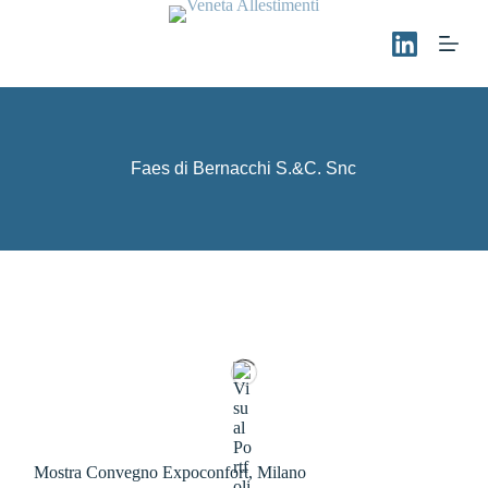
S
a
l
t
a
a
l
c
Faes di Bernacchi S.&C. Snc
o
n
t
e
n
u
t
o
Mostra Convegno Expoconfort, Milano