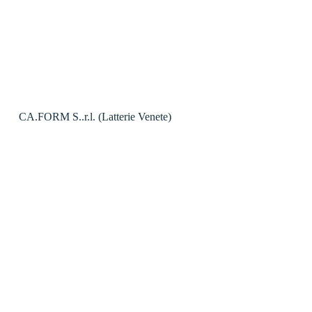
CA.FORM S..r.l. (Latterie Venete)