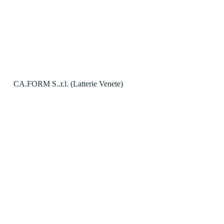
CA.FORM S..r.l. (Latterie Venete)