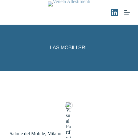
S
a
l
t
a
a
l
c
LAS MOBILI SRL
o
n
t
e
n
u
t
o
Salone del Mobile, Milano