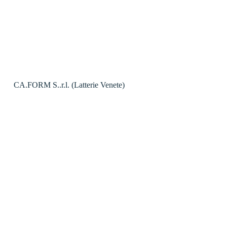
CA.FORM S..r.l. (Latterie Venete)