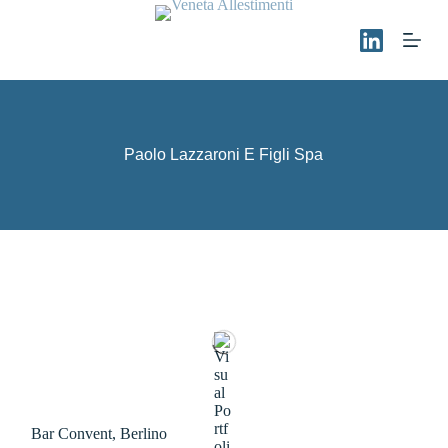
S
a
l
t
a
a
l
c
Paolo Lazzaroni E Figli Spa
o
n
t
e
n
u
t
o
Bar Convent, Berlino