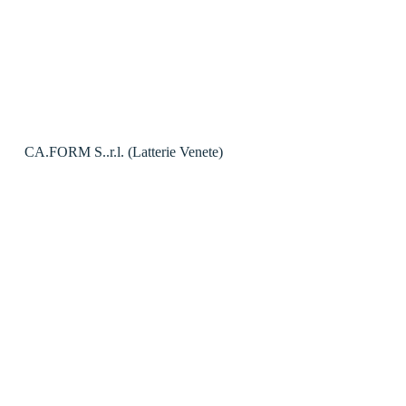
CA.FORM S..r.l. (Latterie Venete)