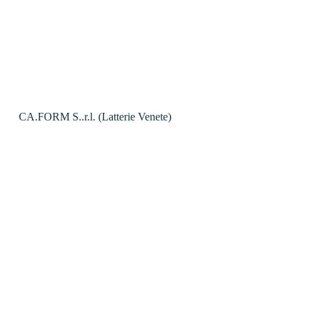
CA.FORM S..r.l. (Latterie Venete)