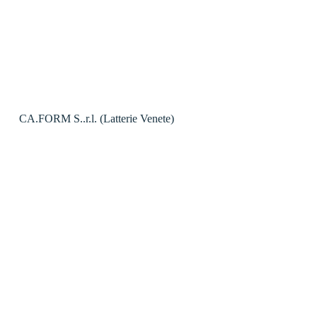
CA.FORM S..r.l. (Latterie Venete)